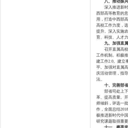
八、推动振
深入推进新
西部高等教育的
用，打造中西部
高校工作力度，选
提升。深入实施
育、科技、人才
九、加强直
召开直属高
工作机制。积极
建工作2.0。建
平。加强对直属
庆活动管理，指
法。
十、完善部
部省司处上
革、提高质量。开
师倾斜，评选一批
作，全面总结20
极推进新时代中
研究课题取得重
十一、擦亮